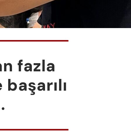
n fazla
 başarılı
.