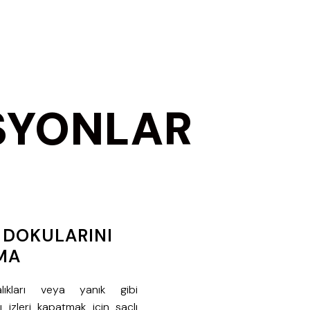
SYONLAR
 DOKULARINI
MA
alıkları veya yanık gibi
 izleri kapatmak için saçlı