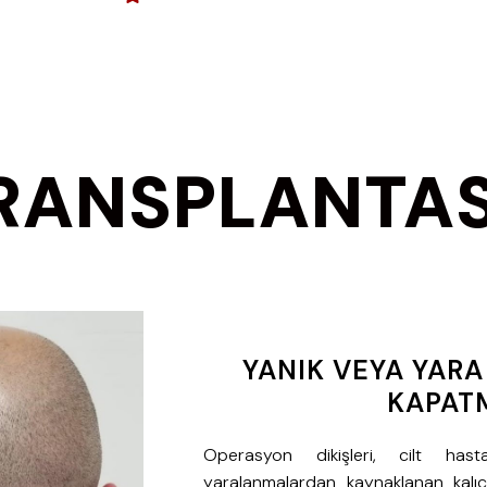
TRANSPLANTA
YANIK VEYA YARA
KAPAT
Operasyon dikişleri, cilt hast
yaralanmalardan kaynaklanan kalıcı