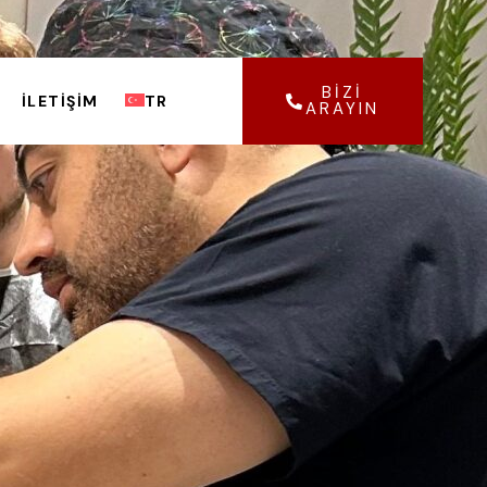
BİZİ
İLETIŞIM
TR
ARAYIN