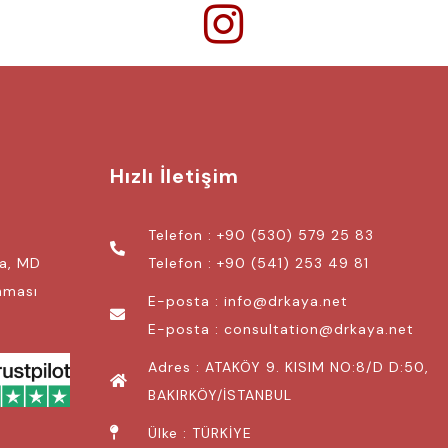
Hızlı İletişim
Telefon : +90 (530) 579 25 83
ya, MD
Telefon : +90 (541) 253 49 81
unması
E-posta : info@drkaya.net
E-posta : consultation@drkaya.net
Adres : ATAKÖY 9. KISIM NO:8/D D:50,
BAKIRKÖY/İSTANBUL
Ülke : TÜRKİYE